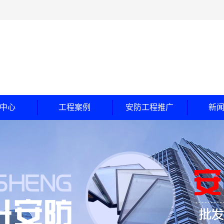
中心
工程案例
安防工程推广
新
玻璃
工程案例
公
随门
合作客户
行
钞间防盗门
常
甲级防盗门
乙级卷帘门