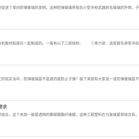
进了单向防弹玻璃的发明。这种防弹玻璃将抵抗小型手枪武器射击玻璃的外侧，子
机板材粘接在一起制成的。一般有以下三层结构： ①承力层：该层首先承受冲击
的现实当中，防弹玻璃是不是真的能防止子弹？接下来就和大家说一说防弹玻璃是
要求
合，这个夹层一般是透明的聚碳酸酯纤维膜，这种工程塑料在与玻璃紧密结合后，