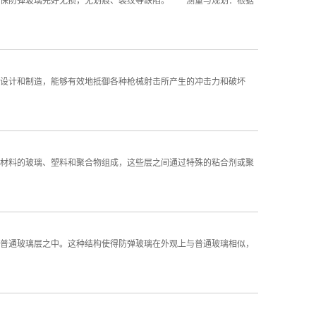
保防弹玻璃完好无损，无划痕、裂纹等缺陷。 测量与规划：根据
设计和制造，能够有效地抵御各种枪械射击所产生的冲击力和破坏
材料的玻璃、塑料和聚合物组成，这些层之间通过特殊的粘合剂或聚
普通玻璃层之中。这种结构使得防弹玻璃在外观上与普通玻璃相似，