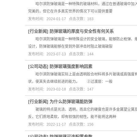
哈尔滨防弹玻璃是一种特殊的玻璃材料，通过在普通玻璃中加入聚
完美的，但它在许多真实世界的情况下可以提供重要
发布时间：2024-01-17 点击次数：183
[
行业新闻
]
防弹玻璃的厚度与安全性有何关系
哈尔滨防弹玻璃是一种特殊设计的安全玻璃，能够防止枪弹、爆炸
设计，防弹玻璃能够在受到外部冲击时阻止玻璃破裂
发布时间：2023-07-13 点击次数：144
[
公司动态
]
防弹玻璃强度影响因素
哈尔滨防弹玻璃实际上是由透明胶合材料将多片玻璃或高强度有
状，使其失去继续前进的能力。 ②过渡层：一般
发布时间：2023-02-18 点击次数：147
[
行业新闻
]
为什么防弹玻璃能防弹
玻璃的特点是光洁、透明，而且它的硬度也是许多金属望尘莫及的
反，它们质地柔软，却有较强的韧性。能不能将这两种
发布时间：2022-11-17 点击次数：156
[
公司动态
]
防弹玻璃可选配置参数