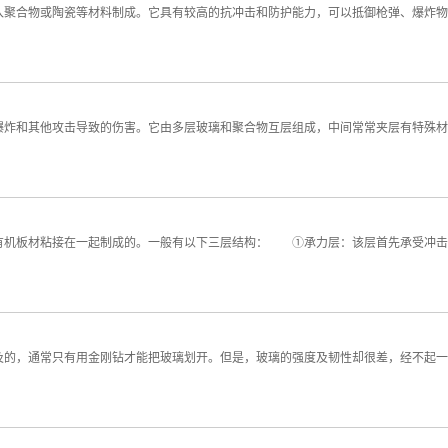
合物或陶瓷等材料制成。它具有较高的抗冲击和防护能力，可以抵御枪弹、爆炸物
和其他攻击导致的伤害。它由多层玻璃和聚合物互层组成，中间常常夹层有特殊材
机板材粘接在一起制成的。一般有以下三层结构： ①承力层：该层首先承受冲击
，通常只有用金刚钻才能把玻璃划开。但是，玻璃的强度及韧性却很差，经不起一