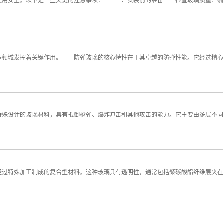
用安全。以下是一些关键的注意事项： 一、安装前的准备 检查玻璃质量：确
领域发挥着关键作用。 防弹玻璃的核心特性在于其卓越的防弹性能。它经过精心
设计的玻璃材料，具有抵御枪弹、爆炸冲击和其他攻击的能力。它主要由多层不同
特殊加工制成的复合型材料。这种玻璃具有透明性，通常包括聚碳酸酯纤维层夹在