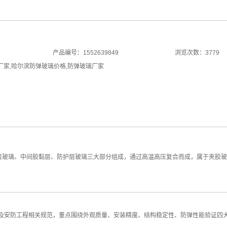
产品编号：1552639849
浏览次数：3779
厂家
,
哈尔滨防弹玻璃价格
,
防弹玻璃厂家
玻璃、中间胶黏层、防护层玻璃三大部分组成，通过高温高压复合而成，属于夹
）及安防工程相关规范，重点围绕外观质量、安装精度、结构稳定性、防弹性能验证四