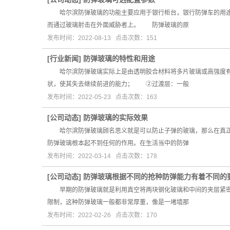
哈尔滨防弹玻璃的功能主要应用于银行柜台，银行防弹车的用途促
而通过玻璃射击在外面威胁者上。 防弹玻璃的原
发布时间：2022-08-13 点击次数：151
[
行业新闻
]
防弹玻璃的特性和用途
哈尔滨防弹玻璃实际上是由透明胶合材料将多片玻璃或高强度有
状，使其失去继续前进的能力； ②过渡层：一般
发布时间：2022-05-23 点击次数：163
[
公司动态
]
防弹玻璃的实际效果
哈尔滨防弹玻璃顾名思义就是可以防止子弹的玻璃，那么在真正
防弹玻璃根本起不到任何的作用。在生活当中的防弹
发布时间：2022-03-14 点击次数：178
[
公司动态
]
防弹玻璃根据不同的抢种防弹能力有着不同的
早期的防弹玻璃就是利用真空将两块钢化玻璃和中间的夹层紧密结
限制，这种防弹玻璃一般都非常厚重，像是一堵墙那
发布时间：2022-02-26 点击次数：170