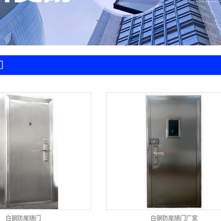
门地锁
护舱
库门
门
白钢防尾随门
白钢防尾随门厂家