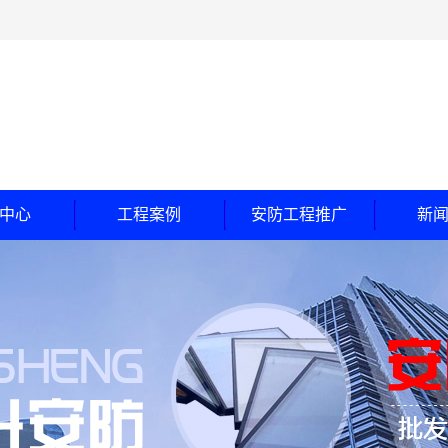
中心
工程案例
安防工程推广
新
玻璃
工程案例
公
随门
合作客户
行
钞间防盗门
常
甲级防盗门
乙级卷帘门