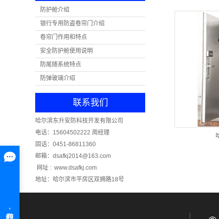
防护舱介绍
银行专用防盗卷帘门介绍
卷帘门作用和特点
安全防护舱使用说明
防尾随系统特点
防弹玻璃介绍
联系我们
哈尔滨东升安防科技开发有限公司
电话：15604502222 周经理
固话：0451-86811360
邮箱：dsafkj2014@163.com
网址 : www.dsafkj.com
地址：哈尔滨市平房区双拥路18号