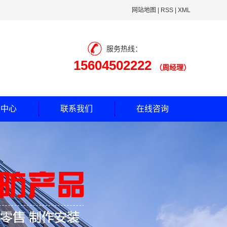
网站地图
|
RSS
|
XML
服务热线：
15604502222
（周经理）
闻中心
联系我们
在线咨询
司动态
业新闻
见问题