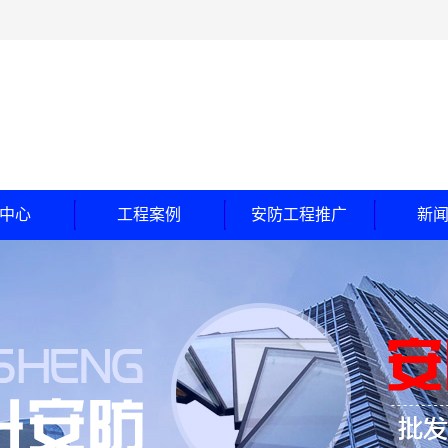
中心
工程案例
安防工程推广
新
玻璃
工程案例
公
随门
合作客户
行
钞间防盗门
常
甲级防盗门
乙级卷帘门