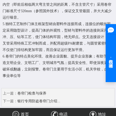
内空（即前后相临两大弯主管之间的距离，不含主管尺寸）采用卷帘
门标准尺寸320mm（参照国外技术），保证交叉管最固，并大大减少
运行噪音。
5.独特工艺制作门体主框架型材由塑料件连接而成，连接位的螺丝固
定采用隐型设计，提高门体的外观性，型材与塑料件的连接则采用
冲、压、钻等工艺，使门体结构牢固，绝无焊点。交叉连接设计：交
叉管采用特殊工艺冲制而成，并配用超级PA耐磨套，与圆管紧密结合
不仅使门排结构更加牢固，而且保证运行更加平滑。
6.卷帘门的特点美化环境、改善企业面貌、提升企业形象；有助于营
造文明企业、文明工厂、文明城市气氛；提高安全性、即使深夜遇有
破坏或翻越，立刻报警。卷帘门主要用于生活小区，机关学校，企业
事业单位等
上一篇：
卷帘门检查与保养
下一篇：
银行专用防盗卷帘门介绍...
首页
电话
地址