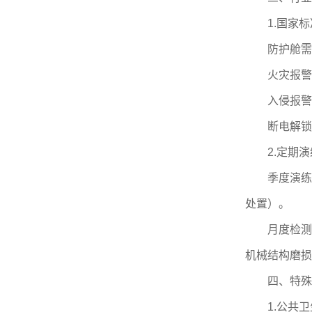
1.国家标准co
防护舱需符合
火灾报警：
入侵报警：
断电解锁：
2.定期演
季度演练：银
处置）。
月度检测：技
机械结构磨损
四、特殊场
1.公共卫