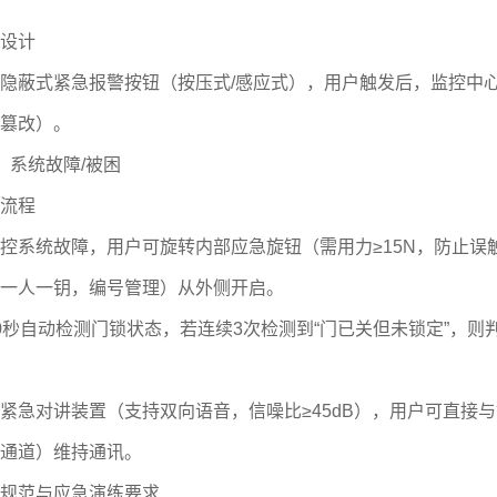
设计
蔽式紧急报警按钮（按压式/感应式），用户触发后，监控中心
篡改）。
系统故障/被困
流程
系统故障，用户可旋转内部应急旋钮（需用力≥15N，防止误
一人一钥，编号管理）从外侧开启。
自动检测门锁状态，若连续3次检测到“门已关但未锁定”，则
对讲装置（支持双向语音，信噪比≥45dB），用户可直接与
通道）维持通讯。
范与应急演练要求