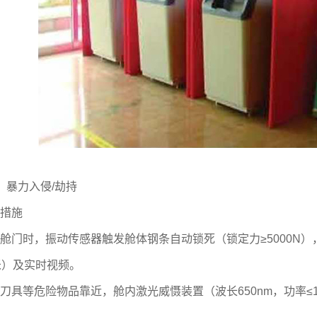
暴力入侵/劫持
措施
时，振动传感器触发舱体钢条自动锁死（锁定力≥5000N）
米）及实时视频。
等危险物品靠近，舱内激光威慑装置（波长650nm，功率≤