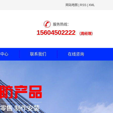
网站地图
|
RSS
|
XML
服务热线：
15604502222
（周经理）
闻中心
联系我们
在线咨询
司动态
业新闻
见问题