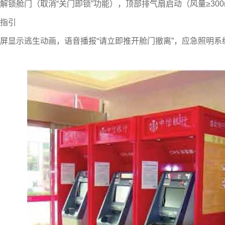
舱门（取消“关门即锁”功能），顶部排气扇启动（风量≥300m
指引
显示逃生动画，语音播报“请立即推开舱门撤离”，应急照明系统（