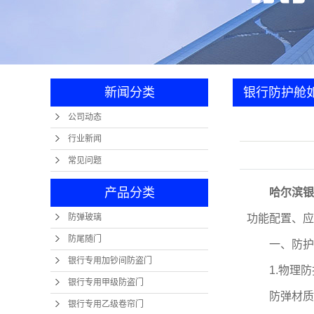
卷帘
防
金
新闻分类
银行防护舱
公司动态
行业新闻
常见问题
产品分类
哈尔滨银
防弹玻璃
功能配置、应
防尾随门
一、防护舱
银行专用加钞间防盗门
1.物理防
银行专用甲级防盗门
防弹材质：
银行专用乙级卷帘门