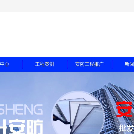
中心
工程案例
安防工程推广
新
玻璃
工程案例
公
随门
合作客户
行
钞间防盗门
常
甲级防盗门
乙级卷帘门