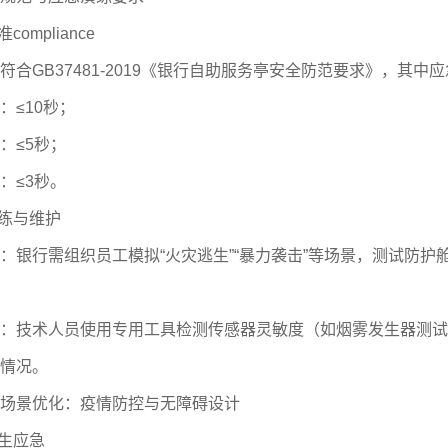
mpliance
GB37481-2019《银行自助服务亭安全防范要求》，其中
≤10秒；
≤5秒；
≤3秒。
练与维护
行需组织员工模拟“火灾逃生”“暴力袭击”等场景，测试防护舱
术人员使用专用工具检测传感器灵敏度（如烟雾发生器测试报警
情况。
景优化：疫情防控与无障碍设计
生应急