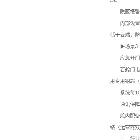
动。
隐蔽报警
内部设置隐
储于云端，防
▶场景3：
应急开门
若舱门电控
用专用钥匙（
系统每10秒
通讯保障
舱内配备紧急
络（运营商双
三、行业规