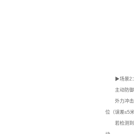
▶场景2：
主动防御
外力冲击舱门
位（误差≤5
若检测到刀具