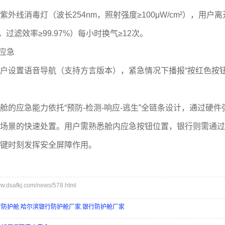
线消毒灯（波长254nm，照射强度≥100μW/cm²），用户
，过滤效率≥99.97%）每小时换气≥12次。
应急
设置语音导航（支持方言版本），紧急情况下播报“按红色按钮
应急能力依托“预防-检测-响应-逃生”全链条设计，通过硬
场景的快速处置。用户需熟悉舱内应急按钮位置，银行则需通过
键时刻发挥安全屏障作用。
dsafkj.com/news/578.html
行防护舱
,
哈尔滨银行防护舱厂家
,
银行防护舱厂家