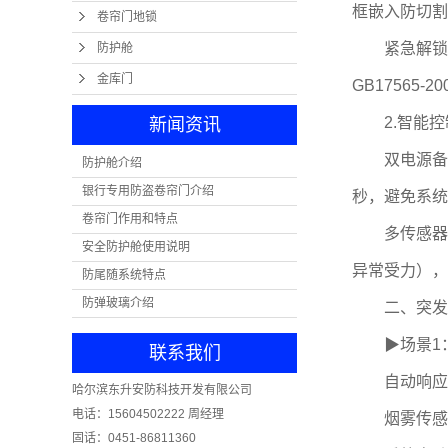
框嵌入防切割
卷帘门地锁
紧急解锁装
防护舱
金库门
GB17565
2.智能控
新闻资讯
双电源备份：
防护舱介绍
银行专用防盗卷帘门介绍
秒，避免系统
卷帘门作用和特点
多传感器联动
安全防护舱使用说明
异常受力），
防尾随系统特点
防弹玻璃介绍
二、突发情
▶场景1：
联系我们
自动响应
哈尔滨东升安防科技开发有限公司
电话：15604502222 周经理
烟雾传感器检
固话：0451-86811360