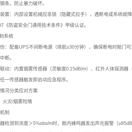
钢条，防止暴力破坏。
置：内部设置机械应急锁（隐藏式拉手），遇断电或系统故障
-2007《防盗安全门通用技术条件》甲级认证。
制系统
配备UPS不间断电源（续航≥30分钟），确保断电时舱门可正
中断。
：内置烟雾传感器（灵敏度0.15dB/m）、红外人体探测器（
任一传感器触发即启动应急程序。
况分类应对方案
火灾/烟雾险情
机制
测到浓度＞5%obs/m时，舱内蜂鸣器发出声光报警（≥85